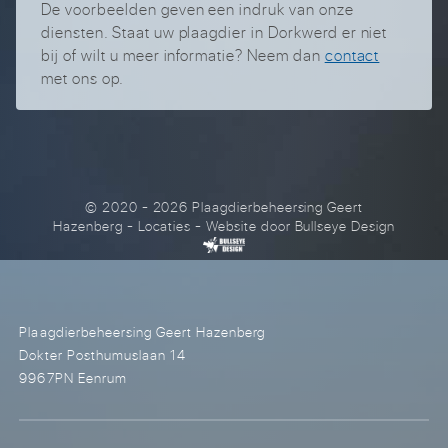
De voorbeelden geven een indruk van onze
diensten. Staat uw plaagdier in Dorkwerd er niet
bij of wilt u meer informatie? Neem dan
contact
met ons op.
© 2020 - 2026 Plaagdierbeheersing Geert
Hazenberg
-
Locaties
- Website door
Bullseye Design
Plaagdierbeheersing Geert Hazenberg
Dokter Posthumuslaan 14
9967PN Eenrum