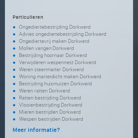
Particulieren
Ongediertebestrijding Dorkwerd
Advies ongediertebestrijding Dorkwerd
Ongediertevrij maken Dorkwerd
Mollen vangen Dorkwerd
Bestrijding hoornaar Dorkwerd
Verwijderen wespennest Dorkwerd
Weren steenmarter Dorkwerd
Woning marterdicht maken Dorkwerd
Bestrijding huismuizen Dorkwerd
Weren ratten Dorkwerd
Ratten bestrijding Dorkwerd
Vlooienbestrijding Dorkwerd
Mieren bestrijden Dorkwerd
Wespen bestrijden Dorkwerd
Meer informatie?