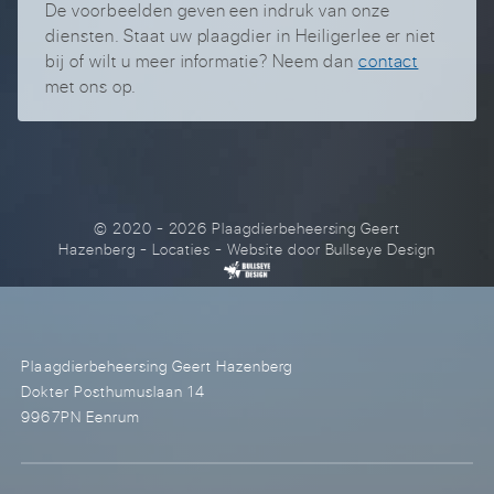
De voorbeelden geven een indruk van onze
diensten. Staat uw plaagdier in Heiligerlee er niet
bij of wilt u meer informatie? Neem dan
contact
met ons op.
© 2020 - 2026 Plaagdierbeheersing Geert
Hazenberg
-
Locaties
- Website door
Bullseye Design
Plaagdierbeheersing Geert Hazenberg
Dokter Posthumuslaan 14
9967PN Eenrum