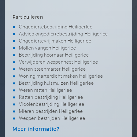
Particulieren
Ongediertebestrijding Heiligerlee
Advies ongediertebestrijding Heiligerlee
Ongediertevrij maken Heiligerlee
Mollen vangen Heiligerlee
Bestrijding hoornaar Heiligerlee
Verwijderen wespennest Heiligerlee
Weren steenmarter Heiligerlee
Woning marterdicht maken Heiligerlee
Bestrijding huismuizen Heiligerlee
Weren ratten Heiligerlee
Ratten bestrijding Heiligerlee
Vlooienbestrijding Heiligerlee
Mieren bestrijden Heiligerlee
Wespen bestrijden Heiligerlee
Meer informatie?