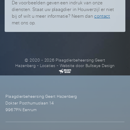
De voorbeelden geven een indruk van onze
diensten. Staat uw plaagdier in Houwerzijl er niet
bij of wilt u meer informatie? Neem dan
contact
met ons op.
© 2020 - 2026 Plaagdierbeheersing Geert
Hazenberg
-
Locaties
- Website door
Bullseye Design
Plaagdierbeheersing Geert Hazenberg
Dokter Posthumuslaan 14
9967PN Eenrum