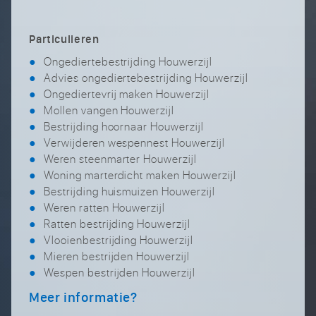
Particulieren
Ongediertebestrijding Houwerzijl
Advies ongediertebestrijding Houwerzijl
Ongediertevrij maken Houwerzijl
Mollen vangen Houwerzijl
Bestrijding hoornaar Houwerzijl
Verwijderen wespennest Houwerzijl
Weren steenmarter Houwerzijl
Woning marterdicht maken Houwerzijl
Bestrijding huismuizen Houwerzijl
Weren ratten Houwerzijl
Ratten bestrijding Houwerzijl
Vlooienbestrijding Houwerzijl
Mieren bestrijden Houwerzijl
Wespen bestrijden Houwerzijl
Meer informatie?