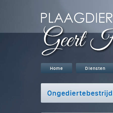
Home
Diensten
Ongediertebestrijd