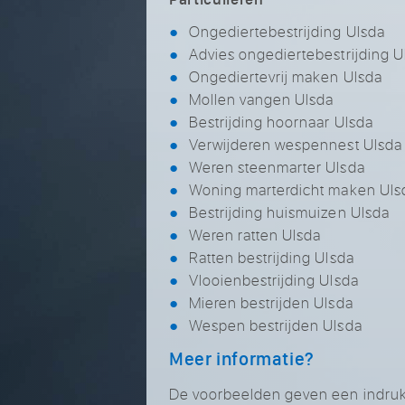
Ongediertebestrijding Ulsda
Advies ongediertebestrijding U
Ongediertevrij maken Ulsda
Mollen vangen Ulsda
Bestrijding hoornaar Ulsda
Verwijderen wespennest Ulsda
Weren steenmarter Ulsda
Woning marterdicht maken Uls
Bestrijding huismuizen Ulsda
Weren ratten Ulsda
Ratten bestrijding Ulsda
Vlooienbestrijding Ulsda
Mieren bestrijden Ulsda
Wespen bestrijden Ulsda
Meer informatie?
De voorbeelden geven een indruk v