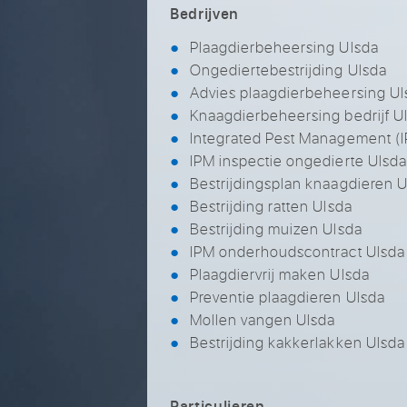
Bedrijven
Plaagdierbeheersing Ulsda
Ongediertebestrijding Ulsda
Advies plaagdierbeheersing Ul
Knaagdierbeheersing bedrijf U
Integrated Pest Management (I
IPM inspectie ongedierte Ulsda
Bestrijdingsplan knaagdieren U
Bestrijding ratten Ulsda
Bestrijding muizen Ulsda
IPM onderhoudscontract Ulsda
Plaagdiervrij maken Ulsda
Preventie plaagdieren Ulsda
Mollen vangen Ulsda
Bestrijding kakkerlakken Ulsda
Particulieren