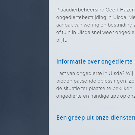
Plaagdierbeheersing Geert Hazenbe
ongediertebestrijding in Ulsda. M
aanpak van wering en bestrijding 
of tuin in Ulsda snel weer ongedier
blijft.
Informatie over ongedierte 
Last van ongedierte in Ulsda? Wi
bieden passende oplossingen. Zo
de situatie ter plaatse te bekijken
ongedierte en handige tips op on
Een greep uit onze dienste