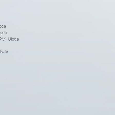
sda
lsda
PM) Ulsda
lsda